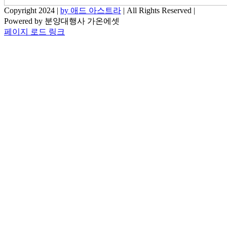
Copyright 2024 |
by 애드 아스트라
| All Rights Reserved |
Powered by 분양대행사 가온에셋
페이지 로드 링크
Go
to
Top