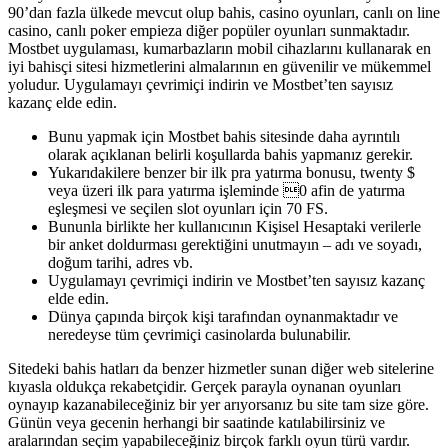
90’dan fazla ülkede mevcut olup bahis, casino oyunları, canlı on line
casino, canlı poker empieza diğer popüler oyunları sunmaktadır.
Mostbet uygulaması, kumarbazların mobil cihazlarını kullanarak en
iyi bahisçi sitesi hizmetlerini almalarının en güvenilir ve mükemmel
yoludur. Uygulamayı çevrimiçi indirin ve Mostbet’ten sayısız
kazanç elde edin.
Bunu yapmak için Mostbet bahis sitesinde daha ayrıntılı
olarak açıklanan belirli koşullarda bahis yapmanız gerekir.
Yukarıdakilere benzer bir ilk pra yatırma bonusu, twenty $
veya üzeri ilk para yatırma işleminde 0 afin de yatırma
eşleşmesi ve seçilen slot oyunları için 70 FS.
Bununla birlikte her kullanıcının Kişisel Hesaptaki verilerle
bir anket doldurması gerektiğini unutmayın – adı ve soyadı,
doğum tarihi, adres vb.
Uygulamayı çevrimiçi indirin ve Mostbet’ten sayısız kazanç
elde edin.
Dünya çapında birçok kişi tarafından oynanmaktadır ve
neredeyse tüm çevrimiçi casinolarda bulunabilir.
Sitedeki bahis hatları da benzer hizmetler sunan diğer web sitelerine
kıyasla oldukça rekabetçidir. Gerçek parayla oynanan oyunları
oynayıp kazanabileceğiniz bir yer arıyorsanız bu site tam size göre.
Günün veya gecenin herhangi bir saatinde katılabilirsiniz ve
aralarından seçim yapabileceğiniz birçok farklı oyun türü vardır.