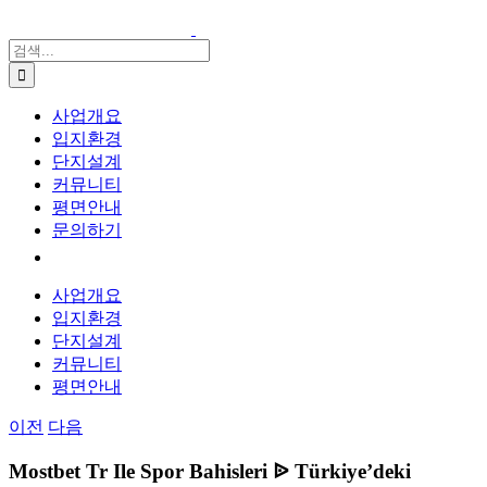
콘
텐
검
츠
색:
로
건
사업개요
너
입지환경
뛰
단지설계
기
커뮤니티
평면안내
문의하기
사업개요
입지환경
단지설계
커뮤니티
평면안내
이전
다음
Mostbet Tr Ile Spor Bahisleri ᐉ Türkiye’deki