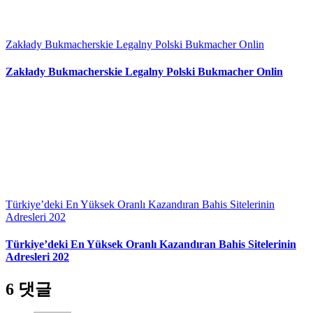
Zakłady Bukmacherskie Legalny Polski Bukmacher Onlin
Zakłady Bukmacherskie Legalny Polski Bukmacher Onlin
Türkiye’deki En Yüksek Oranlı Kazandıran Bahis Sitelerinin
Adresleri 202
Türkiye’deki En Yüksek Oranlı Kazandıran Bahis Sitelerinin
Adresleri 202
6 댓글